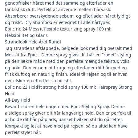
genopfrisker håret med det samme og efterlader en
fantastisk duft. Perfekt at anvende mellem hårvask.
Absorberer overskydende sebum, og efterlader håret fyldigt
og friskt. Dry Shampoo er velegnet til alle hårtyper.
Epiic nr. 24 Mess’it flexible texturizing spray 100 ml
:
Fleksibilitet og Glans
Strandlook Hele Året Rundt
Tag strandens afslappede, bølgede look med dig overalt med
Mess'it fra Epiic . Denne spray giver dit hår en ”rodet” styling
på den lækre måde med den perfekte mængde tekstur, voks
og hold. Den er nem at bruge og efterlader dit hår med en
frisk duft og en naturlig finish. Ideel til rejsen og til enhver,
der elsker en effortless, chic stil.
Epiic nr. 23 Hold'it strong hold spray 100 ml
: Hairspray Strong
Hold
All-Day Hold
Bevar frisuren hele dagen med Epiic Styling Spray. Denne
alsidige spray giver dit hår langvarigt hold. Den er perfekt til
at holde dit hår på plads, uanset hvilken stil du går efter.
Kompakt og let at have med på rejsen, så du altid kan have
perfekt stylet hår.