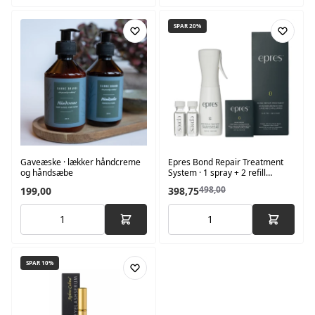
SPAR 20%
Gaveæske · lækker håndcreme
Epres Bond Repair Treatment
og håndsæbe
System · 1 spray + 2 refill
ampuller
498,00
199,00
398,75
SPAR 10%