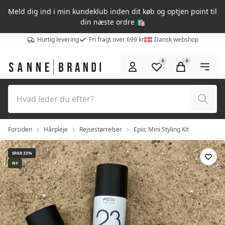
Spring til hovedindhold (Tryk Enter)
Meld dig ind i min kundeklub inden dit køb og optjen point til
din næste ordre 🛍️
Hurtig levering
Fri fragt over 699 kr
Dansk webshop
0
0
Søg
Forsiden
Hårpleje
Rejsestørrelser
Epiic Mini Styling Kit
SPAR 33%
NY