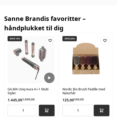
Sanne Brandis favoritter –
håndplukket til dig
SPAR 15%
SPAR 26%
GA.MA Uniq Aura 4-i-1 Multi
Nordic Bio Brush Paddle med
Styler
Naturhår
1.699,00
169,00
1.445,00
125,00